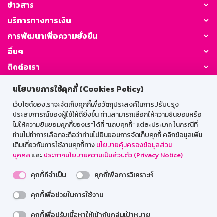
ข่าวสาร
บริการทางการเงิน
การพัฒนาเพื่อความยั่งยืน
อื่นๆ
ติดต่อเรา
นโยบายการใช้คุกกี้ (Cookies Policy)
GSB Society:
เว็บไซต์ของเราจะจัดเก็บคุกกี้เพื่อวัตถุประสงค์ในการปรับปรุง
ประสบการณ์ของผู้ใช้ให้ดียิ่งขึ้น ท่านสามารถเลือกให้ความยินยอมหรือ
ไม่ให้ความยินยอมคุกกี้ของเราได้ที่ "แถบคุกกี้” แต่ละประเภท ในกรณีที่
สำหรับพนักงาน
ท่านไม่ทำการเลือกจะถือว่าท่านไม่ยินยอมการจัดเก็บคุกกี้ คลิกข้อมูลเพิ่ม
เติมเกี่ยวกับการใช้งานคุกกี้ทาง
นโยบายคุ้มครองข้อมูลส่วน
Web HR
GSB Wisdom
M-Search
บุคคล
และ
ประกาศนโยบายความเป็นส่วนตัว (Privacy Notice)
เข้าสู่ระบบเน็ตเมล
คุกกี้ที่จำเป็น
คุกกี้เพื่อการวิเคราะห์
คุกกี้เพื่อช่วยในการใช้งาน
รองรับการใช้งานได้ดีบนเว็บบราวเซอร์
คุกกี้เพื่อปรับเนื้อหาให้เข้ากับกลุ่มเป้าหมาย