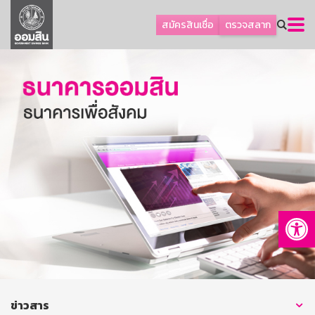
ลูกค้าธุรกิจ
สมัครสินเชื่อ
ตรวจสลาก
ลูกค้าผู้ประกอบรายย่อย
โปรโมชัน
ออมเพื่อสุข
เกี่ยวกับธนาคาร
การพัฒนาที่ยั่งยืน
ข่าวสาร
บริการทางการเงิน
Op
อื่นๆ
ติดต่อเรา
บริการออนไลน์
TH
EN
ข่าวสาร
GSB Society