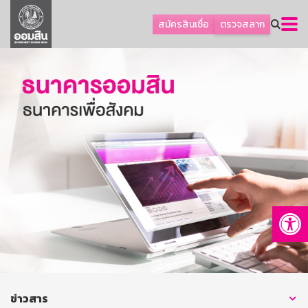
ลูกค้าธุรกิจ
สมัครสินเชื่อ
ตรวจสลาก
ลูกค้าผู้ประกอบรายย่อย
โปรโมชัน
ออมเพื่อสุข
เกี่ยวกับธนาคาร
การพัฒนาที่ยั่งยืน
ข่าวสาร
บริการทางการเงิน
Op
อื่นๆ
ติดต่อเรา
บริการออนไลน์
TH
EN
ข่าวสาร
GSB Society