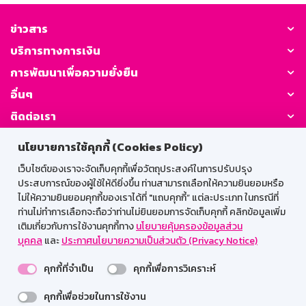
ข่าวสาร
บริการทางการเงิน
การพัฒนาเพื่อความยั่งยืน
อื่นๆ
ติดต่อเรา
นโยบายการใช้คุกกี้ (Cookies Policy)
GSB Society:
เว็บไซต์ของเราจะจัดเก็บคุกกี้เพื่อวัตถุประสงค์ในการปรับปรุง
ประสบการณ์ของผู้ใช้ให้ดียิ่งขึ้น ท่านสามารถเลือกให้ความยินยอมหรือ
ไม่ให้ความยินยอมคุกกี้ของเราได้ที่ "แถบคุกกี้” แต่ละประเภท ในกรณีที่
สำหรับพนักงาน
ท่านไม่ทำการเลือกจะถือว่าท่านไม่ยินยอมการจัดเก็บคุกกี้ คลิกข้อมูลเพิ่ม
เติมเกี่ยวกับการใช้งานคุกกี้ทาง
นโยบายคุ้มครองข้อมูลส่วน
Web HR
GSB Wisdom
M-Search
บุคคล
และ
ประกาศนโยบายความเป็นส่วนตัว (Privacy Notice)
เข้าสู่ระบบเน็ตเมล
คุกกี้ที่จำเป็น
คุกกี้เพื่อการวิเคราะห์
คุกกี้เพื่อช่วยในการใช้งาน