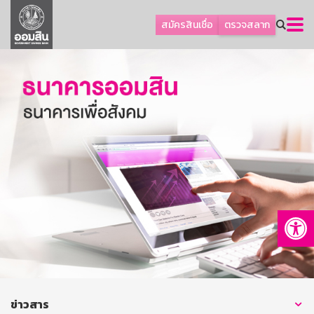
ลูกค้าธุรกิจ
สมัครสินเชื่อ
ตรวจสลาก
ลูกค้าผู้ประกอบรายย่อย
โปรโมชัน
ออมเพื่อสุข
เกี่ยวกับธนาคาร
การพัฒนาที่ยั่งยืน
ข่าวสาร
บริการทางการเงิน
Op
อื่นๆ
ติดต่อเรา
บริการออนไลน์
TH
EN
ข่าวสาร
GSB Society