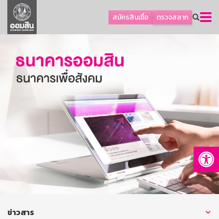
ลูกค้าธุรกิจ
สมัครสินเชื่อ
ตรวจสลาก
ลูกค้าผู้ประกอบรายย่อย
โปรโมชัน
ออมเพื่อสุข
เกี่ยวกับธนาคาร
การพัฒนาที่ยั่งยืน
ข่าวสาร
บริการทางการเงิน
Op
อื่นๆ
ติดต่อเรา
บริการออนไลน์
TH
EN
ข่าวสาร
GSB Society