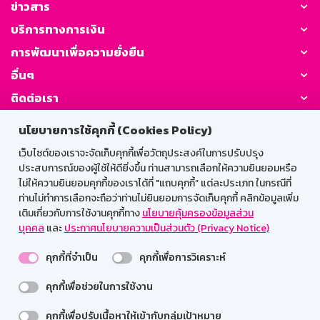
ข่าวสาร
บริการทางการเงิน
การพัฒนาเพื่อความยั่งยืน
อื่นๆ
ติดต่อเรา
นโยบายการใช้คุกกี้ (Cookies Policy)
GSB Society:
เว็บไซต์ของเราจะจัดเก็บคุกกี้เพื่อวัตถุประสงค์ในการปรับปรุง
ประสบการณ์ของผู้ใช้ให้ดียิ่งขึ้น ท่านสามารถเลือกให้ความยินยอมหรือ
ไม่ให้ความยินยอมคุกกี้ของเราได้ที่ "แถบคุกกี้” แต่ละประเภท ในกรณีที่
สำหรับพนักงาน
ท่านไม่ทำการเลือกจะถือว่าท่านไม่ยินยอมการจัดเก็บคุกกี้ คลิกข้อมูลเพิ่ม
เติมเกี่ยวกับการใช้งานคุกกี้ทาง
นโยบายคุ้มครองข้อมูลส่วน
Web HR
GSB Wisdom
M-Search
บุคคล
และ
ประกาศนโยบายความเป็นส่วนตัว (Privacy Notice)
เข้าสู่ระบบเน็ตเมล
คุกกี้ที่จำเป็น
คุกกี้เพื่อการวิเคราะห์
คุกกี้เพื่อช่วยในการใช้งาน
รองรับการใช้งานได้ดีบนเว็บบราวเซอร์
คุกกี้เพื่อปรับเนื้อหาให้เข้ากับกลุ่มเป้าหมาย