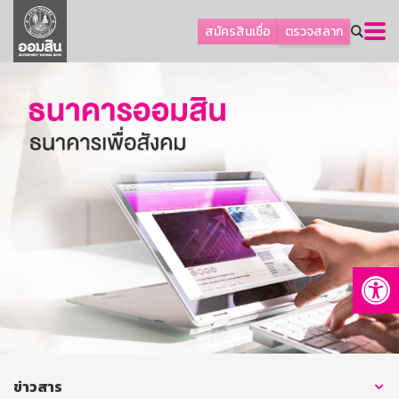
ลูกค้าธุรกิจ
สมัครสินเชื่อ
ตรวจสลาก
ลูกค้าผู้ประกอบรายย่อย
โปรโมชัน
ออมเพื่อสุข
เกี่ยวกับธนาคาร
การพัฒนาที่ยั่งยืน
ข่าวสาร
บริการทางการเงิน
Op
อื่นๆ
ติดต่อเรา
บริการออนไลน์
TH
EN
ข่าวสาร
GSB Society