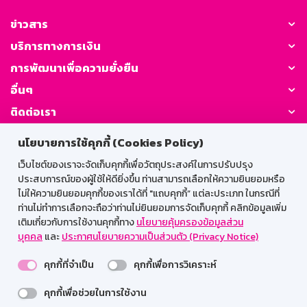
ข่าวสาร
บริการทางการเงิน
การพัฒนาเพื่อความยั่งยืน
อื่นๆ
ติดต่อเรา
นโยบายการใช้คุกกี้ (Cookies Policy)
GSB Society:
เว็บไซต์ของเราจะจัดเก็บคุกกี้เพื่อวัตถุประสงค์ในการปรับปรุง
ประสบการณ์ของผู้ใช้ให้ดียิ่งขึ้น ท่านสามารถเลือกให้ความยินยอมหรือ
ไม่ให้ความยินยอมคุกกี้ของเราได้ที่ "แถบคุกกี้” แต่ละประเภท ในกรณีที่
สำหรับพนักงาน
ท่านไม่ทำการเลือกจะถือว่าท่านไม่ยินยอมการจัดเก็บคุกกี้ คลิกข้อมูลเพิ่ม
เติมเกี่ยวกับการใช้งานคุกกี้ทาง
นโยบายคุ้มครองข้อมูลส่วน
Web HR
GSB Wisdom
M-Search
บุคคล
และ
ประกาศนโยบายความเป็นส่วนตัว (Privacy Notice)
เข้าสู่ระบบเน็ตเมล
คุกกี้ที่จำเป็น
คุกกี้เพื่อการวิเคราะห์
คุกกี้เพื่อช่วยในการใช้งาน