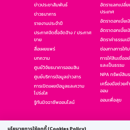
ข่าวประชาสัมพันธ์
อัตราแลกเปลี่ย
ประเทศ
ข่าวธนาคาร
อัตราดอกเบี้ยเ
รายงานประจำปี
อัตราดอกเบี้ยเงิ
ประกาศจัดซื้อจัดจ้าง / ประกาศ
ขาย
อัตราค่าธรรมเน
สื่อเผยแพร่
ช่องทางการให้บ
บทความ
การให้สินเชื่ออ
และเป็นธรรม
ศูนย์วิจัยธนาคารออมสิน
NPA ทรัพย์สิน
ศูนย์บริการข้อมูลข่าวสาร
เครื่องมือช่วยค
การเปิดเผยข้อมูลและความ
ออม
โปร่งใส
ออมเพื่อสุข
รู้ทันมิจฉาชีพออนไลน์
สำหรับพนั
นโยบายการใช้คุกกี้ (Cookies Policy)