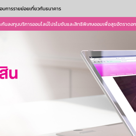
ะกอบการรายย่อย
เกี่ยวกับธนาคาร
ะกัน
ลงทุน
บริการออนไลน์
โปรโมชันและสิทธิพิเศษ
ออมเพื่อสุข
อัตราดอก