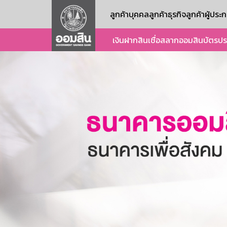
ลูกค้าบุคคล
ลูกค้าธุรกิจ
ลูกค้าผู้ปร
เงินฝาก
สินเชื่อ
สลากออมสิน
บัตร
ปร