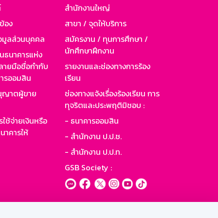
์
สำนักงานใหญ่
วข้อง
สาขา / จุดให้บริการ
อมูลส่วนบุคคล
สมัครงาน / ทุนการศึกษา /
นักศึกษาฝึกงาน
านธนาคารแห่ง
ายมือชื่อกำกับ
รายงานและช่องทางการร้อง
าคารออมสิน
เรียน
ุญาตผู้ขาย
ช่องทางแจ้งเรื่องร้องเรียน การ
ทุจริตและประพฤติมิชอบ :
ใช้จ่ายเงินหรือ
- ธนาคารออมสิน
นาคารให้
- สำนักงาน ป.ป.ช.
- สำนักงาน ป.ป.ท.
GSB Society :
ะบบเน็ตเมล