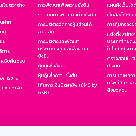
นเงินตราต่าง
การพัฒนาเพื่อความยั่งยืน
แผนผังเว็บไซต
รายงานการพัฒนาอย่างยั่งยืน
เว็บลิงก์ที่เกี่ย
งินฝาก
การบริหารจัดการผู้มีส่วนได้
การคุ้มครองข้
นกู้
ส่วนเสีย
แต่งตั้งพนักง
ียม
การบริหารและพัฒนา
ประเทศไทยลงล
ทรัพยากรบุคคลเพื่อความ
ในใบหุ้นกู้ธน
ริการ
ยั่งยืน
ตรวจสอบใบอน
ย่างรับผิดชอบ
หุ้นกู้เพื่อสังคม
ประกัน
หุ้นกู้เพื่อความยั่งยืน
การเปิดเผยการ
รอการขาย
ทรัพย์สินของธ
โค้ชการเงินมืออาชีพ (CMC by
ำนวณ - เงิน
สื่อมวลชน
GSB)
กงาน
Web HR
GSB Wisdom
M-Search
เข้าสู่ร