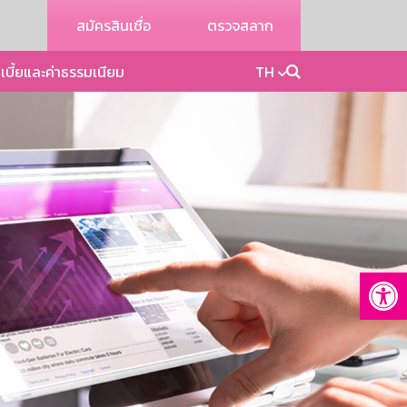
สมัครสินเชื่อ
ตรวจสลาก
เบี้ยและค่าธรรมเนียม
TH
Op