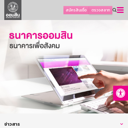
ลูกค้าธุรกิจ
สมัครสินเชื่อ
ตรวจสลาก
ลูกค้าผู้ประกอบรายย่อย
โปรโมชัน
ออมเพื่อสุข
เกี่ยวกับธนาคาร
การพัฒนาที่ยั่งยืน
ข่าวสาร
บริการทางการเงิน
Op
อื่นๆ
ติดต่อเรา
บริการออนไลน์
TH
EN
ข่าวสาร
GSB Society