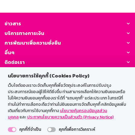
ข่าวสาร
บริการทางการเงิน
การพัฒนาเพื่อความยั่งยืน
อื่นๆ
ติดต่อเรา
นโยบายการใช้คุกกี้ (Cookies Policy)
GSB Society:
เว็บไซต์ของเราจะจัดเก็บคุกกี้เพื่อวัตถุประสงค์ในการปรับปรุง
ประสบการณ์ของผู้ใช้ให้ดียิ่งขึ้น ท่านสามารถเลือกให้ความยินยอมหรือ
ไม่ให้ความยินยอมคุกกี้ของเราได้ที่ "แถบคุกกี้” แต่ละประเภท ในกรณีที่
สำหรับพนักงาน
ท่านไม่ทำการเลือกจะถือว่าท่านไม่ยินยอมการจัดเก็บคุกกี้ คลิกข้อมูลเพิ่ม
เติมเกี่ยวกับการใช้งานคุกกี้ทาง
นโยบายคุ้มครองข้อมูลส่วน
Web HR
GSB Wisdom
M-Search
บุคคล
และ
ประกาศนโยบายความเป็นส่วนตัว (Privacy Notice)
เข้าสู่ระบบเน็ตเมล
คุกกี้ที่จำเป็น
คุกกี้เพื่อการวิเคราะห์