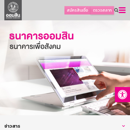
ลูกค้าธุรกิจ
สมัครสินเชื่อ
ตรวจสลาก
ลูกค้าผู้ประกอบรายย่อย
โปรโมชัน
ออมเพื่อสุข
เกี่ยวกับธนาคาร
การพัฒนาที่ยั่งยืน
ข่าวสาร
บริการทางการเงิน
Op
อื่นๆ
ติดต่อเรา
บริการออนไลน์
TH
EN
ข่าวสาร
GSB Society