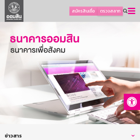
ลูกค้าธุรกิจ
สมัครสินเชื่อ
ตรวจสลาก
ลูกค้าผู้ประกอบรายย่อย
โปรโมชัน
ออมเพื่อสุข
เกี่ยวกับธนาคาร
การพัฒนาที่ยั่งยืน
ข่าวสาร
บริการทางการเงิน
Op
อื่นๆ
ติดต่อเรา
บริการออนไลน์
TH
EN
ข่าวสาร
GSB Society