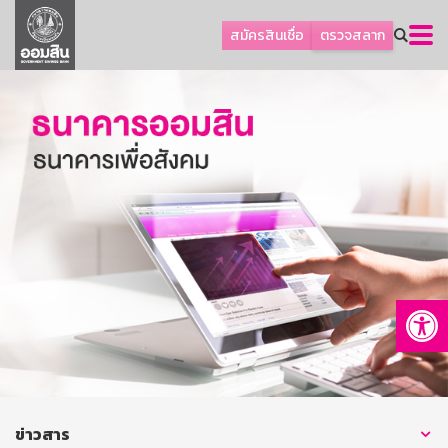
ลูกค้าธุรกิจ
สมัครสินเชื่อ
ตรวจสลาก
ลูกค้าผู้ประกอบรายย่อย
โปรโมชัน
ออมเพื่อสุข
เกี่ยวกับธนาคาร
การพัฒนาที่ยั่งยืน
ข่าวสาร
บริการทางการเงิน
Op
อื่นๆ
ติดต่อเรา
บริการออนไลน์
TH
EN
ข่าวสาร
GSB Society