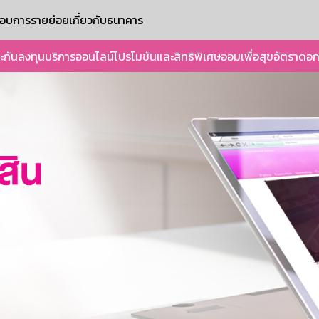
ะกอบการรายย่อย
เกี่ยวกับธนาคาร
ะกัน
ลงทุน
บริการออนไลน์
โปรโมชันและสิทธิพิเศษ
ออมเพื่อสุข
อัตราดอก