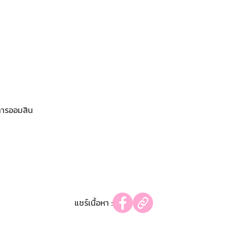
คารออมสิน
แชร์เนื้อหา :