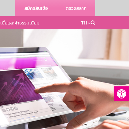
สมัครสินเชื่อ
ตรวจสลาก
เบี้ยและค่าธรรมเนียม
TH
Op