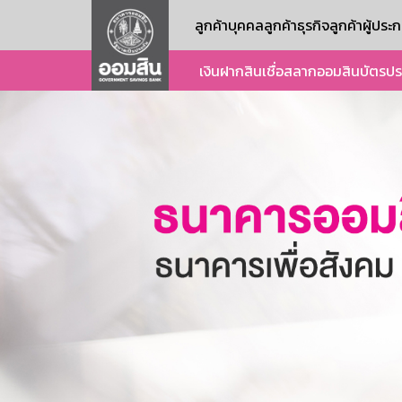
ลูกค้าบุคคล
ลูกค้าธุรกิจ
ลูกค้าผู้ปร
เงินฝาก
สินเชื่อ
สลากออมสิน
บัตร
ปร