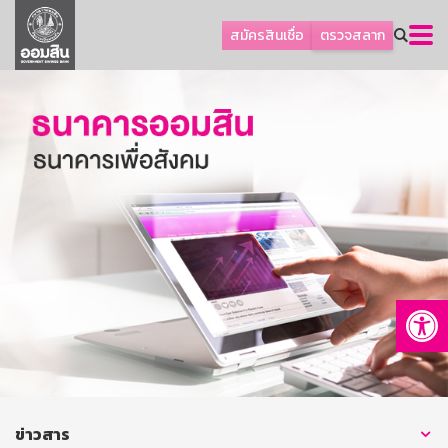
ลูกค้าธุรกิจ
สมัครสินเชื่อ
ตรวจสลาก
ลูกค้าผู้ประกอบรายย่อย
โปรโมชัน
ออมเพื่อสุข
เกี่ยวกับธนาคาร
การพัฒนาที่ยั่งยืน
ข่าวสาร
บริการทางการเงิน
Op
อื่นๆ
ติดต่อเรา
บริการออนไลน์
TH
EN
ข่าวสาร
GSB Society