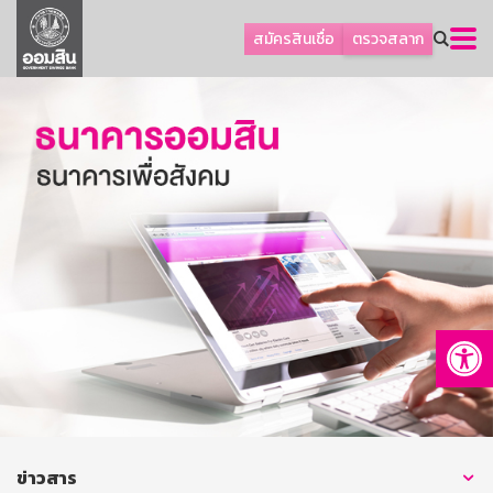
ลูกค้าธุรกิจ
สมัครสินเชื่อ
ตรวจสลาก
ลูกค้าผู้ประกอบรายย่อย
โปรโมชัน
ออมเพื่อสุข
เกี่ยวกับธนาคาร
การพัฒนาที่ยั่งยืน
ข่าวสาร
บริการทางการเงิน
Op
อื่นๆ
ติดต่อเรา
บริการออนไลน์
TH
EN
ข่าวสาร
GSB Society