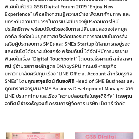
พิเศษในหัวข้อ GSB Digital Forum 2019 “Enjoy New
Experience” เพื่อสร้างความรู้ ความเข้าใจ พัฒนาศักยภาพ และ
ยกระดับความสามารถในการแข่งขันของผู้ประกอบการให้มี
ประสิทธิภาพ พร้อมปรับตัวรองรับการเปลี่ยนแปลงของโลกยุค
ดิจิทัล ซึ่งถือเป็นยุทธศาสตร์หลักของธนาคารออมสินในการส่ง
เสริมผู้ประกอบการ SMEs และ SMEs Startup ให้สามารถอยู่รอด
และเติบโตได้อย่างแข็งแกร่ง พร้อมกันนี้ ได้จัดให้มีการบรรยาย
พิเศษในเรื่อง “Digital Touchpoint” โดย
ดร.ธีรศานต์ สหัสสพา
ศน์
ผู้อำนวยการหลักสูตร DNAbySPU คณะบริหารธุรกิจ
มหาวิทยาลัยศรีปทุม เรื่อง “LINE Official Account สำหรับธุรกิจ
SMEs” โดย
คุณสกุลรัตน์ ตันยงศิริ
Head of SME Business และ
คุณทราย จารุเสน
SME Business Development Manager จาก
LINE ประเทศไทย และเรื่อง “ความปลอดภัยในยุคดิจิทัล” โดย
คุณ
อาทิตย์ ธำรงธัญวงศ์
กรรมการผู้จัดการ บริษัท เน็ตทรี จำกัด