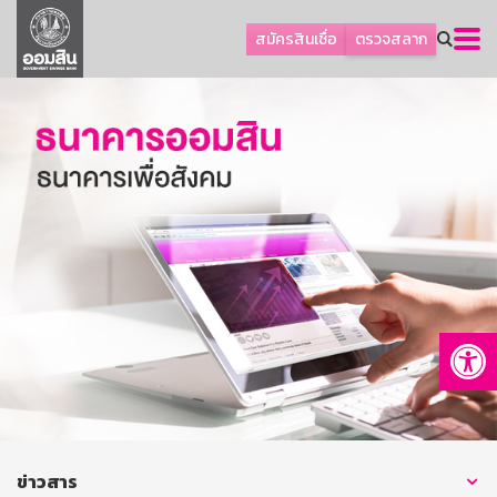
ลูกค้าธุรกิจ
สมัครสินเชื่อ
ตรวจสลาก
ลูกค้าผู้ประกอบรายย่อย
โปรโมชัน
ออมเพื่อสุข
เกี่ยวกับธนาคาร
การพัฒนาที่ยั่งยืน
ข่าวสาร
บริการทางการเงิน
Op
อื่นๆ
ติดต่อเรา
บริการออนไลน์
TH
EN
ข่าวสาร
GSB Society