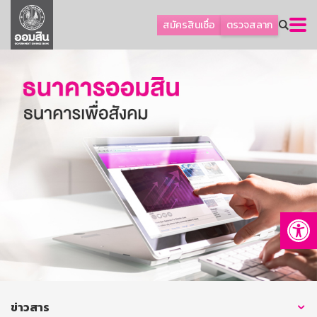
ลูกค้าธุรกิจ
สมัครสินเชื่อ
ตรวจสลาก
ลูกค้าผู้ประกอบรายย่อย
โปรโมชัน
ออมเพื่อสุข
เกี่ยวกับธนาคาร
การพัฒนาที่ยั่งยืน
ข่าวสาร
บริการทางการเงิน
Op
อื่นๆ
ติดต่อเรา
บริการออนไลน์
TH
EN
ข่าวสาร
GSB Society