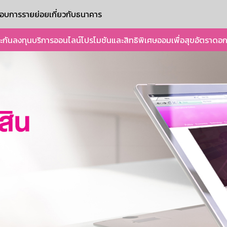
ะกอบการรายย่อย
เกี่ยวกับธนาคาร
ะกัน
ลงทุน
บริการออนไลน์
โปรโมชันและสิทธิพิเศษ
ออมเพื่อสุข
อัตราดอก