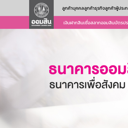
ลูกค้าบุคคล
ลูกค้าธุรกิจ
ลูกค้าผู้ปร
เงินฝาก
สินเชื่อ
สลากออมสิน
บัตร
ปร