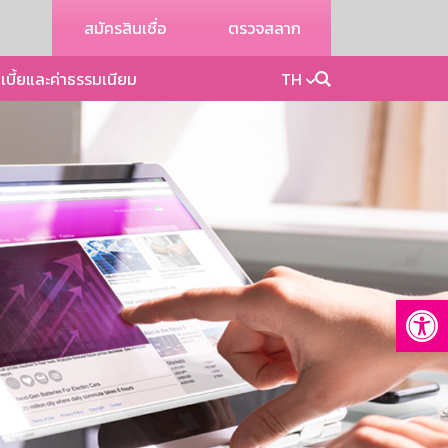
สมัครสินเชื่อ
ตรวจสลาก
เบี้ยและค่าธรรมเนียม
TH
Op