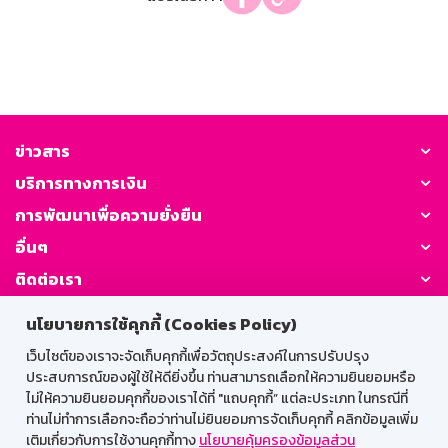
ข่าวสาร
บริการทางการเงิน
การพัฒนาเพื่อความยั่งยืน
อื่นๆ
ติดต่อเรา
นโยบายการใช้คุกกี้ (Cookies Policy)
GSB Society:
เว็บไซต์ของเราจะจัดเก็บคุกกี้เพื่อวัตถุประสงค์ในการปรับปรุง
ประสบการณ์ของผู้ใช้ให้ดียิ่งขึ้น ท่านสามารถเลือกให้ความยินยอมหรือ
ไม่ให้ความยินยอมคุกกี้ของเราได้ที่ "แถบคุกกี้” แต่ละประเภท ในกรณีที่
สำหรับพนักงาน
ท่านไม่ทำการเลือกจะถือว่าท่านไม่ยินยอมการจัดเก็บคุกกี้ คลิกข้อมูลเพิ่ม
เติมเกี่ยวกับการใช้งานคุกกี้ทาง
นโยบายคุ้มครองข้อมูลส่วน