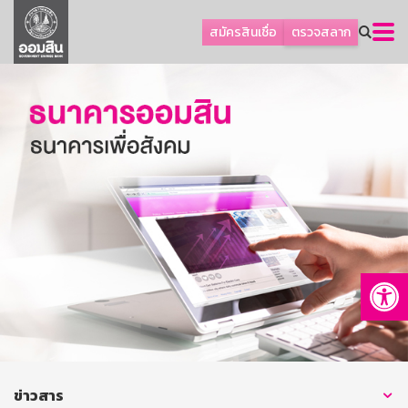
ลูกค้าธุรกิจ
สมัครสินเชื่อ
ตรวจสลาก
ลูกค้าผู้ประกอบรายย่อย
โปรโมชัน
ออมเพื่อสุข
เกี่ยวกับธนาคาร
การพัฒนาที่ยั่งยืน
ข่าวสาร
บริการทางการเงิน
Op
อื่นๆ
ติดต่อเรา
บริการออนไลน์
TH
EN
ข่าวสาร
GSB Society