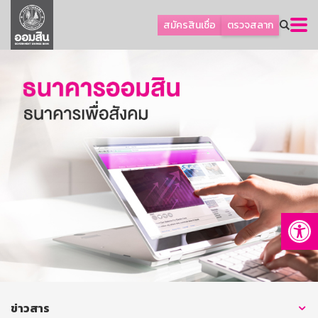
ลูกค้าธุรกิจ
สมัครสินเชื่อ
ตรวจสลาก
ลูกค้าผู้ประกอบรายย่อย
โปรโมชัน
ออมเพื่อสุข
เกี่ยวกับธนาคาร
การพัฒนาที่ยั่งยืน
ข่าวสาร
บริการทางการเงิน
Op
อื่นๆ
ติดต่อเรา
บริการออนไลน์
TH
EN
ข่าวสาร
GSB Society