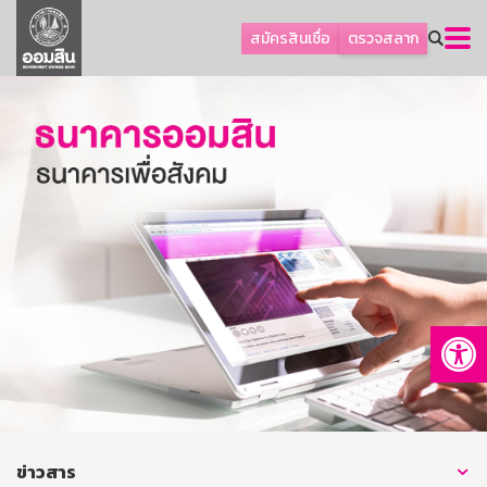
ลูกค้าธุรกิจ
สมัครสินเชื่อ
ตรวจสลาก
ลูกค้าผู้ประกอบรายย่อย
โปรโมชัน
ออมเพื่อสุข
เกี่ยวกับธนาคาร
การพัฒนาที่ยั่งยืน
ข่าวสาร
บริการทางการเงิน
Op
อื่นๆ
ติดต่อเรา
บริการออนไลน์
TH
EN
ข่าวสาร
GSB Society