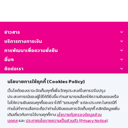
ข่าวสาร
บริการทางการเงิน
การพัฒนาเพื่อความยั่งยืน
อื่นๆ
ติดต่อเรา
นโยบายการใช้คุกกี้ (Cookies Policy)
GSB Society:
เว็บไซต์ของเราจะจัดเก็บคุกกี้เพื่อวัตถุประสงค์ในการปรับปรุง
ประสบการณ์ของผู้ใช้ให้ดียิ่งขึ้น ท่านสามารถเลือกให้ความยินยอมหรือ
ไม่ให้ความยินยอมคุกกี้ของเราได้ที่ "แถบคุกกี้” แต่ละประเภท ในกรณีที่
สำหรับพนักงาน
ท่านไม่ทำการเลือกจะถือว่าท่านไม่ยินยอมการจัดเก็บคุกกี้ คลิกข้อมูลเพิ่ม
เติมเกี่ยวกับการใช้งานคุกกี้ทาง
นโยบายคุ้มครองข้อมูลส่วน
Web HR
GSB Wisdom
M-Search
บุคคล
และ
ประกาศนโยบายความเป็นส่วนตัว (Privacy Notice)