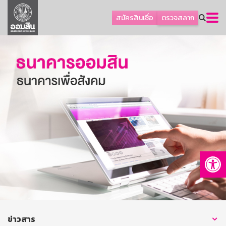
ลูกค้าธุรกิจ
สมัครสินเชื่อ
ตรวจสลาก
ลูกค้าผู้ประกอบรายย่อย
โปรโมชัน
ออมเพื่อสุข
เกี่ยวกับธนาคาร
การพัฒนาที่ยั่งยืน
ข่าวสาร
บริการทางการเงิน
Op
อื่นๆ
ติดต่อเรา
บริการออนไลน์
TH
EN
ข่าวสาร
GSB Society