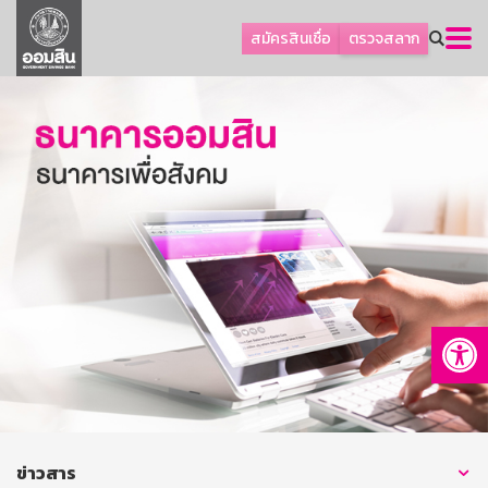
ลูกค้าธุรกิจ
สมัครสินเชื่อ
ตรวจสลาก
ลูกค้าผู้ประกอบรายย่อย
โปรโมชัน
ออมเพื่อสุข
เกี่ยวกับธนาคาร
การพัฒนาที่ยั่งยืน
ข่าวสาร
บริการทางการเงิน
Op
อื่นๆ
ติดต่อเรา
บริการออนไลน์
TH
EN
ข่าวสาร
GSB Society