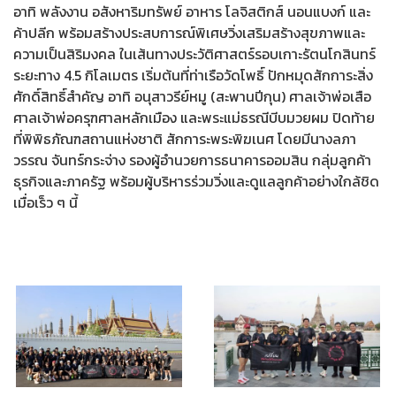
อาทิ พลังงาน อสังหาริมทรัพย์ อาหาร โลจิสติกส์ นอนแบงก์ และ
ค้าปลีก พร้อมสร้างประสบการณ์พิเศษวิ่งเสริมสร้างสุขภาพและ
ความเป็นสิริมงคล ในเส้นทางประวัติศาสตร์รอบเกาะรัตนโกสินทร์
ระยะทาง 4.5 กิโลเมตร เริ่มต้นที่ท่าเรือวัดโพธิ์ ปักหมุดสักการะสิ่ง
ศักดิ์สิทธิ์สำคัญ อาทิ อนุสาวรีย์หมู (สะพานปีกุน) ศาลเจ้าพ่อเสือ
ศาลเจ้าพ่อครุฑศาลหลักเมือง และพระแม่ธรณีบีบมวยผม ปิดท้าย
ที่พิพิธภัณฑสถานแห่งชาติ สักการะพระพิฆเนศ โดยมีนางลภา
วรรณ จันทร์กระจ่าง รองผู้อำนวยการธนาคารออมสิน กลุ่มลูกค้า
ธุรกิจและภาครัฐ พร้อมผู้บริหารร่วมวิ่งและดูแลลูกค้าอย่างใกล้ชิด
เมื่อเร็ว ๆ นี้