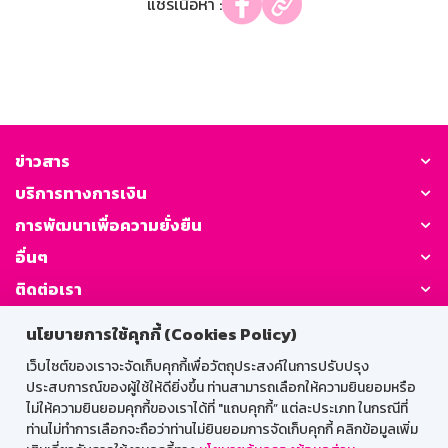
แชร์เนื้อหา :
ข่าวสาร
บริการทางการเงิน
การพัฒนาเพื่อความยั่งยืน
อื่นๆ
ติดต่อเรา
นโยบายการใช้คุกกี้ (Cookies Policy)
GSB Society:
เว็บไซต์ของเราจะจัดเก็บคุกกี้เพื่อวัตถุประสงค์ในการปรับปรุง
ประสบการณ์ของผู้ใช้ให้ดียิ่งขึ้น ท่านสามารถเลือกให้ความยินยอมหรือ
ไม่ให้ความยินยอมคุกกี้ของเราได้ที่ "แถบคุกกี้” แต่ละประเภท ในกรณีที่
สำหรับพนักงาน
ท่านไม่ทำการเลือกจะถือว่าท่านไม่ยินยอมการจัดเก็บคุกกี้ คลิกข้อมูลเพิ่ม