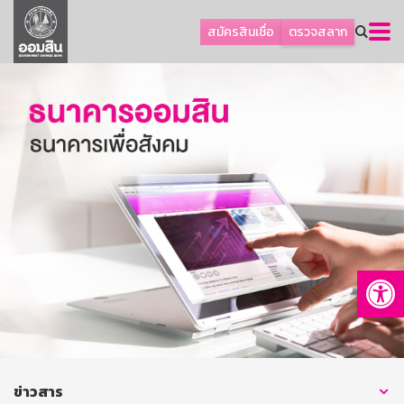
ลูกค้าธุรกิจ
สมัครสินเชื่อ
ตรวจสลาก
ลูกค้าผู้ประกอบรายย่อย
โปรโมชัน
ออมเพื่อสุข
เกี่ยวกับธนาคาร
การพัฒนาที่ยั่งยืน
ข่าวสาร
บริการทางการเงิน
Op
อื่นๆ
ติดต่อเรา
บริการออนไลน์
TH
EN
ข่าวสาร
GSB Society