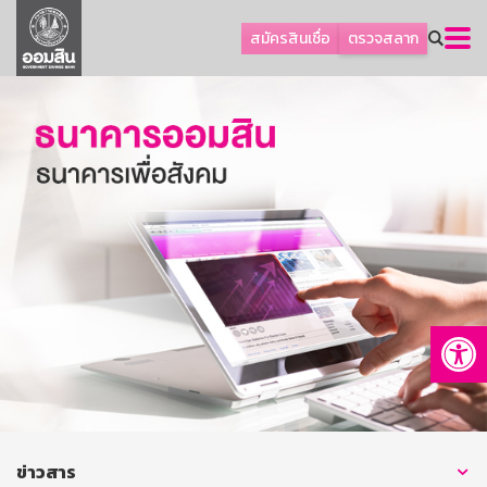
ลูกค้าธุรกิจ
สมัครสินเชื่อ
ตรวจสลาก
ลูกค้าผู้ประกอบรายย่อย
โปรโมชัน
ออมเพื่อสุข
เกี่ยวกับธนาคาร
การพัฒนาที่ยั่งยืน
ข่าวสาร
บริการทางการเงิน
Op
อื่นๆ
ติดต่อเรา
บริการออนไลน์
TH
EN
ข่าวสาร
GSB Society