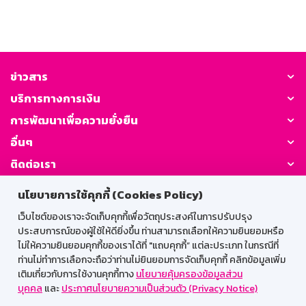
ข่าวสาร
บริการทางการเงิน
การพัฒนาเพื่อความยั่งยืน
อื่นๆ
ติดต่อเรา
นโยบายการใช้คุกกี้ (Cookies Policy)
GSB Society:
เว็บไซต์ของเราจะจัดเก็บคุกกี้เพื่อวัตถุประสงค์ในการปรับปรุง
ประสบการณ์ของผู้ใช้ให้ดียิ่งขึ้น ท่านสามารถเลือกให้ความยินยอมหรือ
ไม่ให้ความยินยอมคุกกี้ของเราได้ที่ "แถบคุกกี้” แต่ละประเภท ในกรณีที่
สำหรับพนักงาน
ท่านไม่ทำการเลือกจะถือว่าท่านไม่ยินยอมการจัดเก็บคุกกี้ คลิกข้อมูลเพิ่ม
เติมเกี่ยวกับการใช้งานคุกกี้ทาง
นโยบายคุ้มครองข้อมูลส่วน
Web HR
GSB Wisdom
M-Search
บุคคล
และ
ประกาศนโยบายความเป็นส่วนตัว (Privacy Notice)