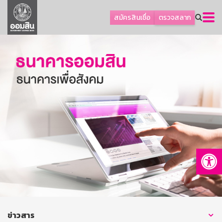
ลูกค้าธุรกิจ
สมัครสินเชื่อ
ตรวจสลาก
ลูกค้าผู้ประกอบรายย่อย
โปรโมชัน
ออมเพื่อสุข
เกี่ยวกับธนาคาร
การพัฒนาที่ยั่งยืน
ข่าวสาร
บริการทางการเงิน
Op
อื่นๆ
ติดต่อเรา
บริการออนไลน์
TH
EN
ข่าวสาร
GSB Society