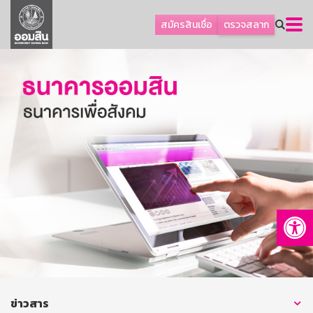
ลูกค้าธุรกิจ
สมัครสินเชื่อ
ตรวจสลาก
ลูกค้าผู้ประกอบรายย่อย
โปรโมชัน
ออมเพื่อสุข
เกี่ยวกับธนาคาร
การพัฒนาที่ยั่งยืน
ข่าวสาร
บริการทางการเงิน
Op
อื่นๆ
ติดต่อเรา
บริการออนไลน์
TH
EN
ข่าวสาร
GSB Society