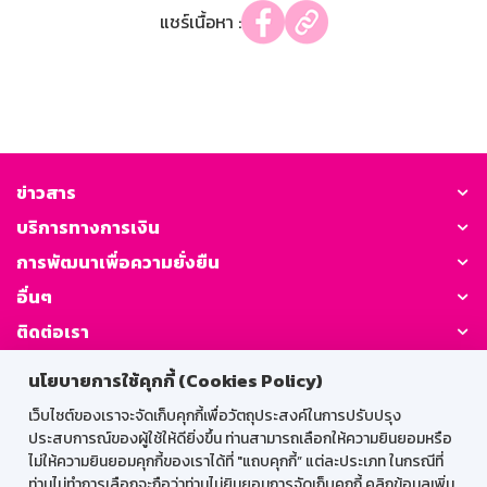
แชร์เนื้อหา :
ข่าวสาร
บริการทางการเงิน
การพัฒนาเพื่อความยั่งยืน
อื่นๆ
ติดต่อเรา
นโยบายการใช้คุกกี้ (Cookies Policy)
GSB Society:
เว็บไซต์ของเราจะจัดเก็บคุกกี้เพื่อวัตถุประสงค์ในการปรับปรุง
ประสบการณ์ของผู้ใช้ให้ดียิ่งขึ้น ท่านสามารถเลือกให้ความยินยอมหรือ
ไม่ให้ความยินยอมคุกกี้ของเราได้ที่ "แถบคุกกี้” แต่ละประเภท ในกรณีที่
สำหรับพนักงาน
ท่านไม่ทำการเลือกจะถือว่าท่านไม่ยินยอมการจัดเก็บคุกกี้ คลิกข้อมูลเพิ่ม