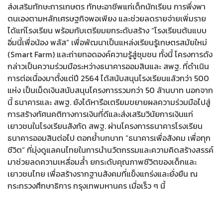
ส่งเสริมทักษะการเกษตร ทักษะอาชีพแก่เด็กนักเรียน การพึ่งพา
ตนเองตามหลักเศรษฐกิจพอเพียง และช่วยลดรายจ่ายเพิ่มราย
ได้แก่โรงเรียน พร้อมกับเตรียมยกระดับสร้าง “โรงเรียนต้นแบบ
อิ่มนี้เพื่อน้อง พลัส” เพื่อพัฒนาเป็นแหล่งเรียนรู้เกษตรสมัยใหม่
(Smart Farm) และถ่ายทอดองค์ความรู้สู่ชุมชน ทั้งนี้ โครงการดัง
กล่าวเป็นความร่วมมือระหว่างธนาคารออมสินและ สพฐ. ที่ดำเนิน
การต่อเนื่องมาตั้งแต่ปี 2564 ได้สนับสนุนโรงเรียนแล้วกว่า 500
แห่ง เป็นเม็ดเงินสนับสนุนโครงการรวมกว่า 50 ล้านบาท นอกจาก
นี้ ธนาคารและ สพฐ. ยังได้หารือเตรียมขยายผลความร่วมมือไปสู่
การสร้างทัศนคติทางการเงินที่ดีและส่งเสริมวินัยการเงินแก่
เยาวชนในโรงเรียนสังกัด สพฐ. ผ่านโครงการธนาคารโรงเรียน
ธนาคารออมสินต่อไป ตอกย้ำบทบาท ”ธนาคารเพื่อสังคม เพื่อทุก
ชีวิต“ ที่มุ่งดูแลคนไทยในการนำนวัตกรรมและความคิดสร้างสรรค์
มาช่วยลดความเหลื่อมล้ำ ยกระดับคุณภาพชีวิตของเด็กและ
เยาวชนไทย เพื่อสร้างรากฐานสังคมที่แข็งแกร่งและยั่งยืน ณ
กระทรวงศึกษาธิการ กรุงเทพมหานคร เมื่อเร็ว ๆ นี้