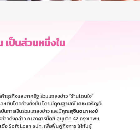
เป็นส่วนหนึ่งใน
้าธุรกิจและภาครัฐ ร่วมแถลงข่าว “ร้านโดนใจ”
ะเติบโตอย่างยั่งยืน โดยมี
คุณฐาปณี เตชะเจริญวิ
าบันการเงินร่วมแถลงข่าว และมี
คุณสุจินตนา หงษ์
าวดังกล่าว ณ อาคารบิ๊กซี สุขุมวิท 42 กรุงเทพฯ
่อ Soft Loan ธปท. เพื่อฟื้นฟูกิจการ ให้กับผู้