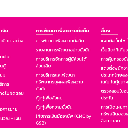
เงิน
การพัฒนาเพื่อความยั่งยืน
อื่นๆ
นเงินตราต่าง
การพัฒนาเพื่อความยั่งยืน
แผนผังเว็บไซต
รายงานการพัฒนาอย่างยั่งยืน
เว็บลิงก์ที่เกี่ย
งินฝาก
การบริหารจัดการผู้มีส่วนได้
การคุ้มครองข้
นกู้
ส่วนเสีย
แต่งตั้งพนักง
ียม
การบริหารและพัฒนา
ประเทศไทยลงล
ทรัพยากรบุคคลเพื่อความ
ในใบหุ้นกู้ธน
ริการ
ยั่งยืน
ตรวจสอบใบอน
ย่างรับผิดชอบ
หุ้นกู้เพื่อสังคม
ประกัน
หุ้นกู้เพื่อความยั่งยืน
การเปิดเผยการ
รอการขาย
ทรัพย์สินของธ
โค้ชการเงินมืออาชีพ (CMC by
ำนวณ - เงิน
สื่อมวลชน
GSB)