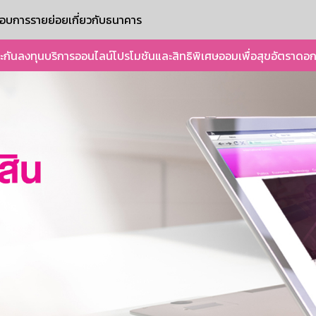
ะกอบการรายย่อย
เกี่ยวกับธนาคาร
ะกัน
ลงทุน
บริการออนไลน์
โปรโมชันและสิทธิพิเศษ
ออมเพื่อสุข
อัตราดอก