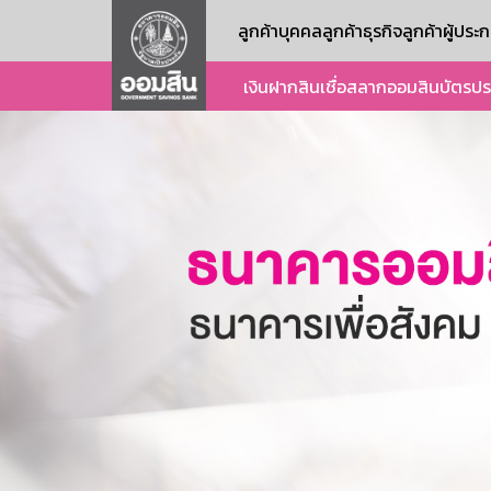
ลูกค้าบุคคล
ลูกค้าธุรกิจ
ลูกค้าผู้ปร
เงินฝาก
สินเชื่อ
สลากออมสิน
บัตร
ปร