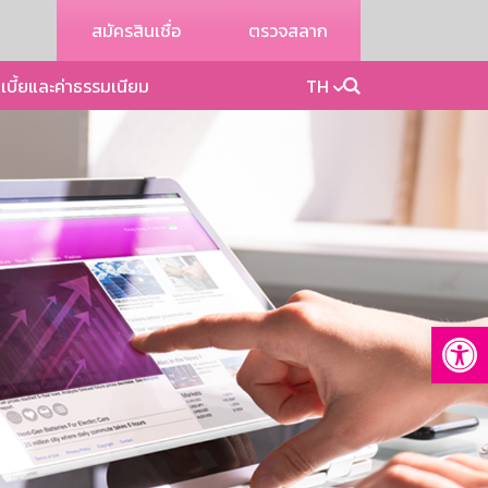
สมัครสินเชื่อ
ตรวจสลาก
เบี้ยและค่าธรรมเนียม
TH
Op