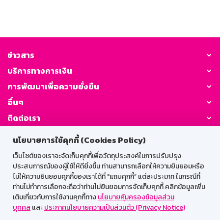
ข่าวสาร
บริการทางการเงิน
การพัฒนาเพื่อความยั่งยืน
อื่นๆ
ติดต่อเรา
นโยบายการใช้คุกกี้ (Cookies Policy)
GSB Society:
เว็บไซต์ของเราจะจัดเก็บคุกกี้เพื่อวัตถุประสงค์ในการปรับปรุง
ประสบการณ์ของผู้ใช้ให้ดียิ่งขึ้น ท่านสามารถเลือกให้ความยินยอมหรือ
ไม่ให้ความยินยอมคุกกี้ของเราได้ที่ "แถบคุกกี้” แต่ละประเภท ในกรณีที่
สำหรับพนักงาน
ท่านไม่ทำการเลือกจะถือว่าท่านไม่ยินยอมการจัดเก็บคุกกี้ คลิกข้อมูลเพิ่ม
เติมเกี่ยวกับการใช้งานคุกกี้ทาง
นโยบายคุ้มครองข้อมูลส่วน
Web HR
GSB Wisdom
M-Search
บุคคล
และ
ประกาศนโยบายความเป็นส่วนตัว (Privacy Notice)