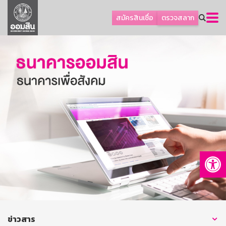
ลูกค้าธุรกิจ
สมัครสินเชื่อ
ตรวจสลาก
ลูกค้าผู้ประกอบรายย่อย
โปรโมชัน
ออมเพื่อสุข
เกี่ยวกับธนาคาร
การพัฒนาที่ยั่งยืน
ข่าวสาร
บริการทางการเงิน
Op
อื่นๆ
ติดต่อเรา
บริการออนไลน์
TH
EN
ข่าวสาร
GSB Society