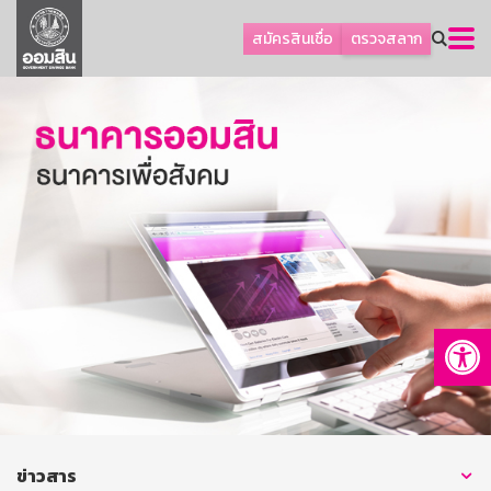
ลูกค้าธุรกิจ
สมัครสินเชื่อ
ตรวจสลาก
ลูกค้าผู้ประกอบรายย่อย
โปรโมชัน
ออมเพื่อสุข
เกี่ยวกับธนาคาร
การพัฒนาที่ยั่งยืน
ข่าวสาร
บริการทางการเงิน
Op
อื่นๆ
ติดต่อเรา
บริการออนไลน์
TH
EN
ข่าวสาร
GSB Society