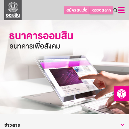
ลูกค้าธุรกิจ
สมัครสินเชื่อ
ตรวจสลาก
ลูกค้าผู้ประกอบรายย่อย
โปรโมชัน
ออมเพื่อสุข
เกี่ยวกับธนาคาร
การพัฒนาที่ยั่งยืน
ข่าวสาร
บริการทางการเงิน
Op
อื่นๆ
ติดต่อเรา
บริการออนไลน์
TH
EN
ข่าวสาร
GSB Society