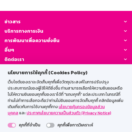
ข่าวสาร
บริการทางการเงิน
การพัฒนาเพื่อความยั่งยืน
อื่นๆ
ติดต่อเรา
นโยบายการใช้คุกกี้ (Cookies Policy)
GSB Society:
เว็บไซต์ของเราจะจัดเก็บคุกกี้เพื่อวัตถุประสงค์ในการปรับปรุง
ประสบการณ์ของผู้ใช้ให้ดียิ่งขึ้น ท่านสามารถเลือกให้ความยินยอมหรือ
ไม่ให้ความยินยอมคุกกี้ของเราได้ที่ "แถบคุกกี้” แต่ละประเภท ในกรณีที่
สำหรับพนักงาน
ท่านไม่ทำการเลือกจะถือว่าท่านไม่ยินยอมการจัดเก็บคุกกี้ คลิกข้อมูลเพิ่ม
เติมเกี่ยวกับการใช้งานคุกกี้ทาง
นโยบายคุ้มครองข้อมูลส่วน
Web HR
GSB Wisdom
M-Search
บุคคล
และ
ประกาศนโยบายความเป็นส่วนตัว (Privacy Notice)
เข้าสู่ระบบเน็ตเมล
คุกกี้ที่จำเป็น
คุกกี้เพื่อการวิเคราะห์