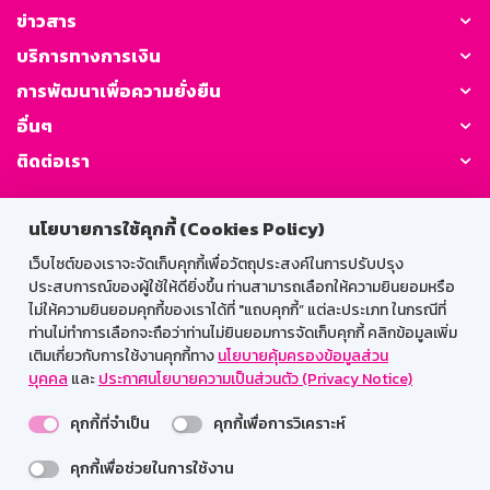
ข่าวสาร
บริการทางการเงิน
การพัฒนาเพื่อความยั่งยืน
อื่นๆ
ติดต่อเรา
GSB Society:
นโยบายการใช้คุกกี้ (Cookies Policy)
เว็บไซต์ของเราจะจัดเก็บคุกกี้เพื่อวัตถุประสงค์ในการปรับปรุง
ประสบการณ์ของผู้ใช้ให้ดียิ่งขึ้น ท่านสามารถเลือกให้ความยินยอมหรือ
สำหรับพนักงาน
ไม่ให้ความยินยอมคุกกี้ของเราได้ที่ "แถบคุกกี้” แต่ละประเภท ในกรณีที่
ท่านไม่ทำการเลือกจะถือว่าท่านไม่ยินยอมการจัดเก็บคุกกี้ คลิกข้อมูลเพิ่ม
Web HR
GSB Wisdom
M-Search
เติมเกี่ยวกับการใช้งานคุกกี้ทาง
นโยบายคุ้มครองข้อมูลส่วน
บุคคล
และ
ประกาศนโยบายความเป็นส่วนตัว (Privacy Notice)
เข้าสู่ระบบเน็ตเมล
คุกกี้ที่จำเป็น
คุกกี้เพื่อการวิเคราะห์
คุกกี้เพื่อช่วยในการใช้งาน