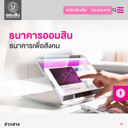
ลูกค้าธุรกิจ
สมัครสินเชื่อ
ตรวจสลาก
ลูกค้าผู้ประกอบรายย่อย
โปรโมชัน
ออมเพื่อสุข
เกี่ยวกับธนาคาร
การพัฒนาที่ยั่งยืน
ข่าวสาร
บริการทางการเงิน
Op
อื่นๆ
ติดต่อเรา
บริการออนไลน์
TH
EN
ข่าวสาร
GSB Society