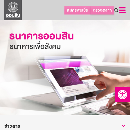
ลูกค้าธุรกิจ
สมัครสินเชื่อ
ตรวจสลาก
ลูกค้าผู้ประกอบรายย่อย
โปรโมชัน
ออมเพื่อสุข
เกี่ยวกับธนาคาร
การพัฒนาที่ยั่งยืน
ข่าวสาร
บริการทางการเงิน
Op
อื่นๆ
ติดต่อเรา
บริการออนไลน์
TH
EN
ข่าวสาร
GSB Society