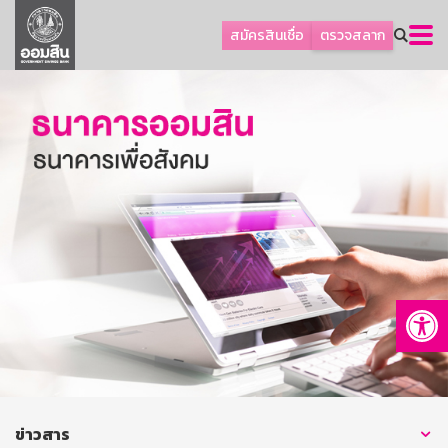
ลูกค้าธุรกิจ
สมัครสินเชื่อ
ตรวจสลาก
ลูกค้าผู้ประกอบรายย่อย
โปรโมชัน
ออมเพื่อสุข
เกี่ยวกับธนาคาร
การพัฒนาที่ยั่งยืน
ข่าวสาร
บริการทางการเงิน
Op
อื่นๆ
ติดต่อเรา
บริการออนไลน์
TH
EN
ข่าวสาร
GSB Society