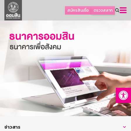
ลูกค้าธุรกิจ
สมัครสินเชื่อ
ตรวจสลาก
ลูกค้าผู้ประกอบรายย่อย
โปรโมชัน
ออมเพื่อสุข
เกี่ยวกับธนาคาร
การพัฒนาที่ยั่งยืน
ข่าวสาร
บริการทางการเงิน
Op
อื่นๆ
ติดต่อเรา
บริการออนไลน์
TH
EN
ข่าวสาร
GSB Society