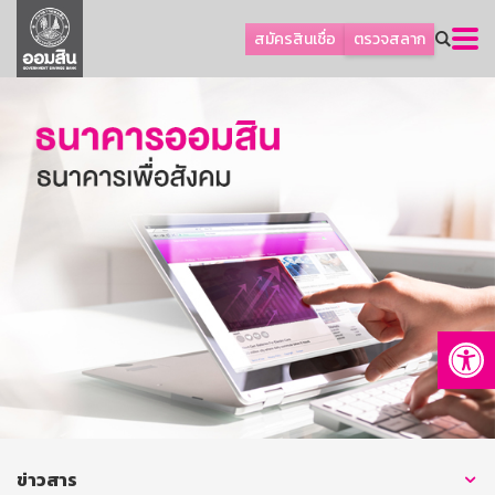
ลูกค้าธุรกิจ
สมัครสินเชื่อ
ตรวจสลาก
ลูกค้าผู้ประกอบรายย่อย
โปรโมชัน
ออมเพื่อสุข
เกี่ยวกับธนาคาร
การพัฒนาที่ยั่งยืน
ข่าวสาร
บริการทางการเงิน
Op
อื่นๆ
ติดต่อเรา
บริการออนไลน์
TH
EN
ข่าวสาร
GSB Society