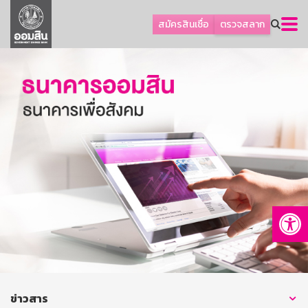
ลูกค้าธุรกิจ
สมัครสินเชื่อ
ตรวจสลาก
ลูกค้าผู้ประกอบรายย่อย
โปรโมชัน
ออมเพื่อสุข
เกี่ยวกับธนาคาร
การพัฒนาที่ยั่งยืน
ข่าวสาร
บริการทางการเงิน
Op
อื่นๆ
ติดต่อเรา
บริการออนไลน์
TH
EN
ข่าวสาร
GSB Society