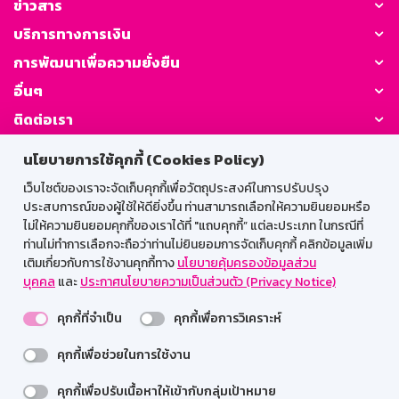
ข่าวสาร
บริการทางการเงิน
การพัฒนาเพื่อความยั่งยืน
อื่นๆ
ติดต่อเรา
นโยบายการใช้คุกกี้ (Cookies Policy)
GSB Society:
เว็บไซต์ของเราจะจัดเก็บคุกกี้เพื่อวัตถุประสงค์ในการปรับปรุง
ประสบการณ์ของผู้ใช้ให้ดียิ่งขึ้น ท่านสามารถเลือกให้ความยินยอมหรือ
ไม่ให้ความยินยอมคุกกี้ของเราได้ที่ "แถบคุกกี้” แต่ละประเภท ในกรณีที่
สำหรับพนักงาน
ท่านไม่ทำการเลือกจะถือว่าท่านไม่ยินยอมการจัดเก็บคุกกี้ คลิกข้อมูลเพิ่ม
เติมเกี่ยวกับการใช้งานคุกกี้ทาง
นโยบายคุ้มครองข้อมูลส่วน
Web HR
GSB Wisdom
M-Search
บุคคล
และ
ประกาศนโยบายความเป็นส่วนตัว (Privacy Notice)
เข้าสู่ระบบเน็ตเมล
คุกกี้ที่จำเป็น
คุกกี้เพื่อการวิเคราะห์
คุกกี้เพื่อช่วยในการใช้งาน
รองรับการใช้งานได้ดีบนเว็บบราวเซอร์
คุกกี้เพื่อปรับเนื้อหาให้เข้ากับกลุ่มเป้าหมาย