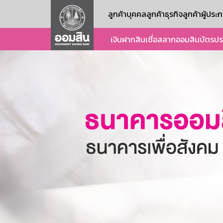
ลูกค้าบุคคล
ลูกค้าธุรกิจ
ลูกค้าผู้ปร
เงินฝาก
สินเชื่อ
สลากออมสิน
บัตร
ปร