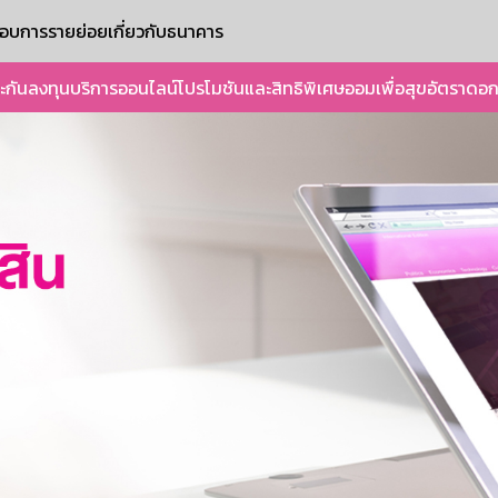
ะกอบการรายย่อย
เกี่ยวกับธนาคาร
ะกัน
ลงทุน
บริการออนไลน์
โปรโมชันและสิทธิพิเศษ
ออมเพื่อสุข
อัตราดอก