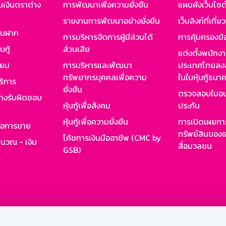
นเงินตราต่าง
การพัฒนาเพื่อความยั่งยืน
แผนผังเว็บไซต
รายงานการพัฒนาอย่างยั่งยืน
เว็บลิงก์ที่เกี่ย
งินฝาก
การบริหารจัดการผู้มีส่วนได้
การคุ้มครองข้
นกู้
ส่วนเสีย
แต่งตั้งพนักง
ียม
การบริหารและพัฒนา
ประเทศไทยลงล
ทรัพยากรบุคคลเพื่อความ
ในใบหุ้นกู้ธน
ริการ
ยั่งยืน
ตรวจสอบใบอน
ย่างรับผิดชอบ
หุ้นกู้เพื่อสังคม
ประกัน
หุ้นกู้เพื่อความยั่งยืน
การเปิดเผยการ
รอการขาย
ทรัพย์สินของธ
โค้ชการเงินมืออาชีพ (CMC by
ำนวณ - เงิน
สื่อมวลชน
GSB)
กงาน
Web HR
GSB Wisdom
M-Search
เข้าสู่ร