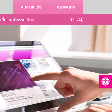
สมัครสินเชื่อ
ตรวจสลาก
เบี้ยและค่าธรรมเนียม
TH
Op