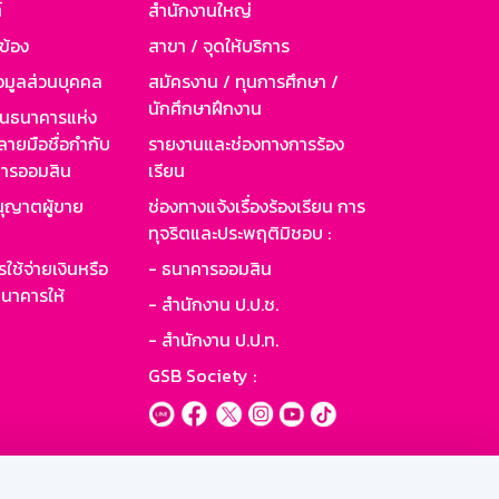
์
สำนักงานใหญ่
วข้อง
สาขา / จุดให้บริการ
อมูลส่วนบุคคล
สมัครงาน / ทุนการศึกษา /
นักศึกษาฝึกงาน
านธนาคารแห่ง
ายมือชื่อกำกับ
รายงานและช่องทางการร้อง
าคารออมสิน
เรียน
ุญาตผู้ขาย
ช่องทางแจ้งเรื่องร้องเรียน การ
ทุจริตและประพฤติมิชอบ :
ใช้จ่ายเงินหรือ
- ธนาคารออมสิน
นาคารให้
- สำนักงาน ป.ป.ช.
- สำนักงาน ป.ป.ท.
GSB Society :
ะบบเน็ตเมล