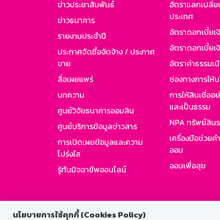
ข่าวประชาสัมพันธ์
อัตราแลกเปลี่ย
ประเทศ
ข่าวธนาคาร
อัตราดอกเบี้ยเ
รายงานประจำปี
อัตราดอกเบี้ยเงิ
ประกาศจัดซื้อจัดจ้าง / ประกาศ
ขาย
อัตราค่าธรรมเน
สื่อเผยแพร่
ช่องทางการให้บ
บทความ
การให้สินเชื่ออ
และเป็นธรรม
ศูนย์วิจัยธนาคารออมสิน
NPA ทรัพย์สิน
ศูนย์บริการข้อมูลข่าวสาร
เครื่องมือช่วยค
การเปิดเผยข้อมูลและความ
ออม
โปร่งใส
ออมเพื่อสุข
รู้ทันมิจฉาชีพออนไลน์
สำหรับพนั
นโยบายการใช้คุกกี้ (Cookies Policy)