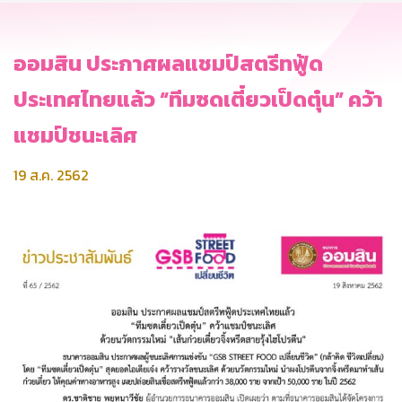
ออมสิน ประกาศผลแชมป์สตรีทฟู้ด
ประเทศไทยแล้ว “ทีมซดเตี๋ยวเป็ดตุ๋น” คว้า
แชมป์ชนะเลิศ
19 ส.ค. 2562