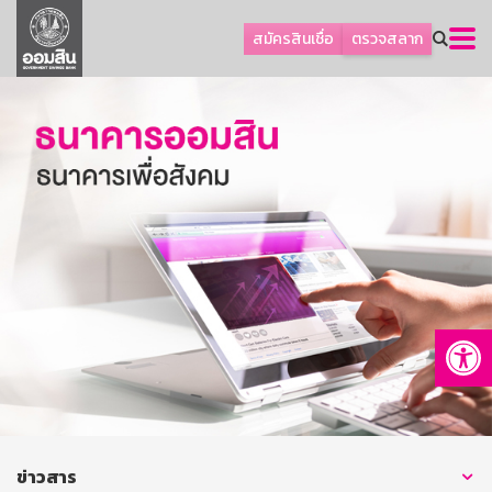
ลูกค้าธุรกิจ
สมัครสินเชื่อ
ตรวจสลาก
ลูกค้าผู้ประกอบรายย่อย
โปรโมชัน
ออมเพื่อสุข
เกี่ยวกับธนาคาร
การพัฒนาที่ยั่งยืน
ข่าวสาร
บริการทางการเงิน
Op
อื่นๆ
ติดต่อเรา
บริการออนไลน์
TH
EN
ข่าวสาร
GSB Society