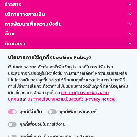
ข่าวสาร
บริการทางการเงิน
การพัฒนาเพื่อความยั่งยืน
อื่นๆ
ติดต่อเรา
นโยบายการใช้คุกกี้ (Cookies Policy)
GSB Society:
เว็บไซต์ของเราจะจัดเก็บคุกกี้เพื่อวัตถุประสงค์ในการปรับปรุง
ประสบการณ์ของผู้ใช้ให้ดียิ่งขึ้น ท่านสามารถเลือกให้ความยินยอมหรือ
ไม่ให้ความยินยอมคุกกี้ของเราได้ที่ "แถบคุกกี้” แต่ละประเภท ในกรณีที่
สำหรับพนักงาน
ท่านไม่ทำการเลือกจะถือว่าท่านไม่ยินยอมการจัดเก็บคุกกี้ คลิกข้อมูลเพิ่ม
เติมเกี่ยวกับการใช้งานคุกกี้ทาง
นโยบายคุ้มครองข้อมูลส่วน
Web HR
GSB Wisdom
M-Search
บุคคล
และ
ประกาศนโยบายความเป็นส่วนตัว (Privacy Notice)
เข้าสู่ระบบเน็ตเมล
คุกกี้ที่จำเป็น
คุกกี้เพื่อการวิเคราะห์
คุกกี้เพื่อช่วยในการใช้งาน
คุกกี้เพื่อปรับเนื้อหาให้เข้ากับกลุ่มเป้าหมาย