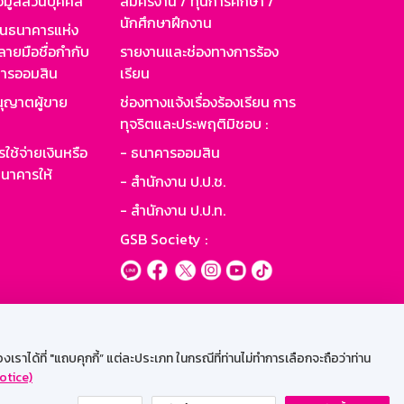
อมูลส่วนบุคคล
สมัครงาน / ทุนการศึกษา /
นักศึกษาฝึกงาน
านธนาคารแห่ง
ายมือชื่อกำกับ
รายงานและช่องทางการร้อง
าคารออมสิน
เรียน
ุญาตผู้ขาย
ช่องทางแจ้งเรื่องร้องเรียน การ
ทุจริตและประพฤติมิชอบ :
ใช้จ่ายเงินหรือ
- ธนาคารออมสิน
นาคารให้
- สำนักงาน ป.ป.ช.
- สำนักงาน ป.ป.ท.
GSB Society :
ะบบเน็ตเมล
ราได้ที่ "แถบคุกกี้” แต่ละประเภท ในกรณีที่ท่านไม่ทำการเลือกจะถือว่าท่าน
otice)