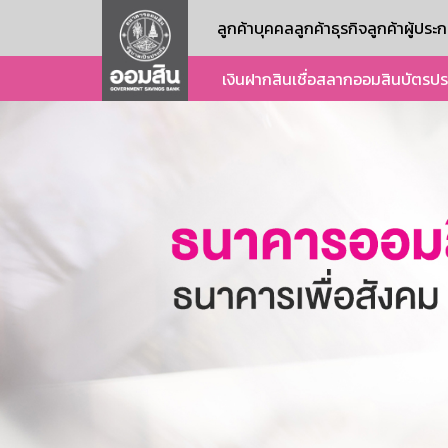
ลูกค้าบุคคล
ลูกค้าธุรกิจ
ลูกค้าผู้ปร
เงินฝาก
สินเชื่อ
สลากออมสิน
บัตร
ปร