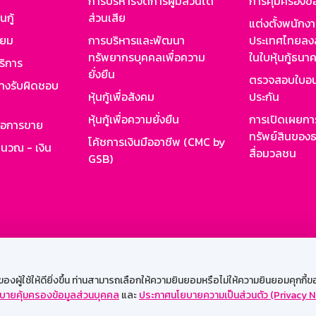
การบริหารจัดการผู้มีส่วนได้
การคุ้มครองข้
นกู้
ส่วนเสีย
แต่งตั้งพนักง
ียม
การบริหารและพัฒนา
ประเทศไทยลงล
ทรัพยากรบุคคลเพื่อความ
ในใบหุ้นกู้ธน
ริการ
ยั่งยืน
ตรวจสอบใบอน
ย่างรับผิดชอบ
หุ้นกู้เพื่อสังคม
ประกัน
หุ้นกู้เพื่อความยั่งยืน
การเปิดเผยการ
รอการขาย
ทรัพย์สินของธ
โค้ชการเงินมืออาชีพ (CMC by
ำนวณ - เงิน
สื่อมวลชน
GSB)
กงาน
Web HR
GSB Wisdom
M-Search
เข้าสู่ร
ผู้ใช้ให้ดียิ่งขึ้น ท่านสามารถเลือกให้ความยินยอมหรือไม่ให้ความยินยอมคุกกี้ของเ
บายคุ้มครองข้อมูลส่วนบุคคล
และ
ประกาศนโยบายความเป็นส่วนตัว (Privacy N