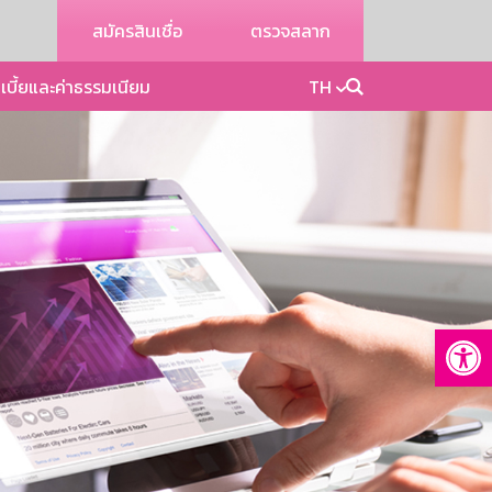
สมัครสินเชื่อ
ตรวจสลาก
เบี้ยและค่าธรรมเนียม
TH
Op