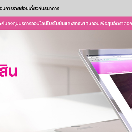
ะกอบการรายย่อย
เกี่ยวกับธนาคาร
ะกัน
ลงทุน
บริการออนไลน์
โปรโมชันและสิทธิพิเศษ
ออมเพื่อสุข
อัตราดอก