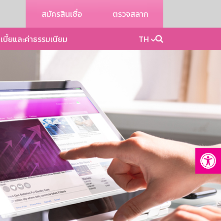
สมัครสินเชื่อ
ตรวจสลาก
เบี้ยและค่าธรรมเนียม
TH
Op