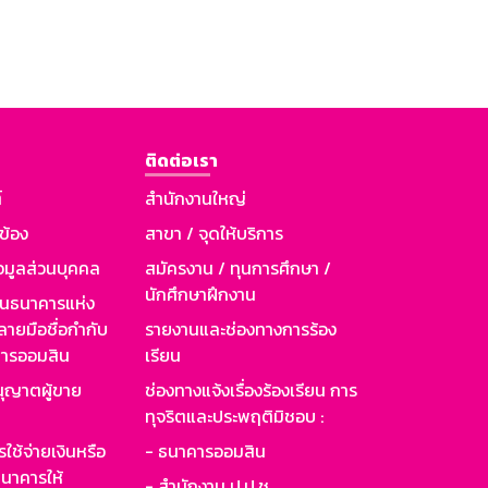
ติดต่อเรา
์
สำนักงานใหญ่
วข้อง
สาขา / จุดให้บริการ
อมูลส่วนบุคคล
สมัครงาน / ทุนการศึกษา /
นักศึกษาฝึกงาน
านธนาคารแห่ง
ายมือชื่อกำกับ
รายงานและช่องทางการร้อง
าคารออมสิน
เรียน
ุญาตผู้ขาย
ช่องทางแจ้งเรื่องร้องเรียน การ
ทุจริตและประพฤติมิชอบ :
ใช้จ่ายเงินหรือ
- ธนาคารออมสิน
นาคารให้
- สำนักงาน ป.ป.ช.