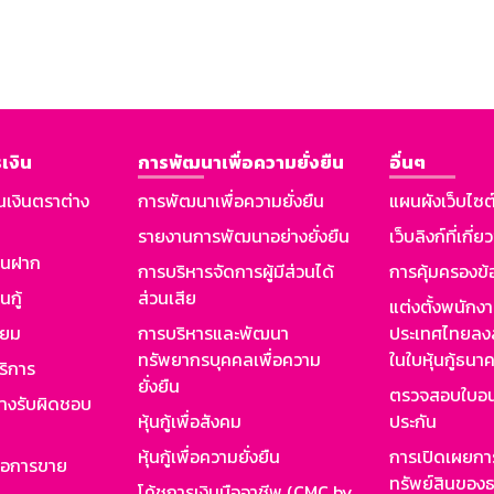
เงิน
การพัฒนาเพื่อความยั่งยืน
อื่นๆ
นเงินตราต่าง
การพัฒนาเพื่อความยั่งยืน
แผนผังเว็บไซต
รายงานการพัฒนาอย่างยั่งยืน
เว็บลิงก์ที่เกี่ย
งินฝาก
การบริหารจัดการผู้มีส่วนได้
การคุ้มครองข้
นกู้
ส่วนเสีย
แต่งตั้งพนักง
ียม
การบริหารและพัฒนา
ประเทศไทยลงล
ทรัพยากรบุคคลเพื่อความ
ในใบหุ้นกู้ธน
ริการ
ยั่งยืน
ตรวจสอบใบอน
ย่างรับผิดชอบ
หุ้นกู้เพื่อสังคม
ประกัน
หุ้นกู้เพื่อความยั่งยืน
การเปิดเผยการ
รอการขาย
ทรัพย์สินของธ
โค้ชการเงินมืออาชีพ (CMC by