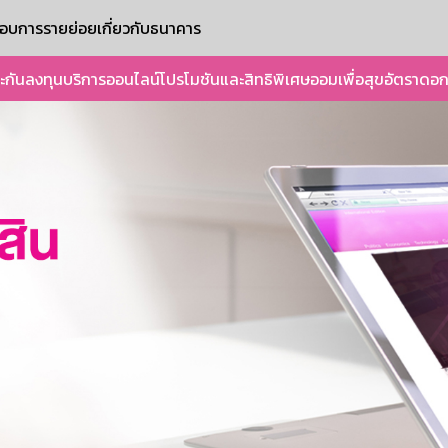
ะกอบการรายย่อย
เกี่ยวกับธนาคาร
ะกัน
ลงทุน
บริการออนไลน์
โปรโมชันและสิทธิพิเศษ
ออมเพื่อสุข
อัตราดอก