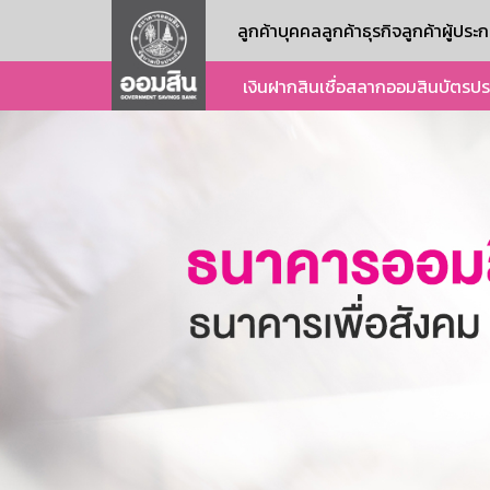
ลูกค้าบุคคล
ลูกค้าธุรกิจ
ลูกค้าผู้ปร
เงินฝาก
สินเชื่อ
สลากออมสิน
บัตร
ปร