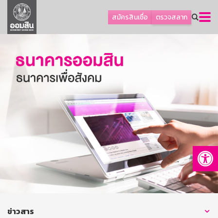
ลูกค้าธุรกิจ
สมัครสินเชื่อ
ตรวจสลาก
ลูกค้าผู้ประกอบรายย่อย
โปรโมชัน
ออมเพื่อสุข
เกี่ยวกับธนาคาร
การพัฒนาที่ยั่งยืน
ข่าวสาร
บริการทางการเงิน
Op
อื่นๆ
ติดต่อเรา
บริการออนไลน์
TH
EN
ข่าวสาร
GSB Society