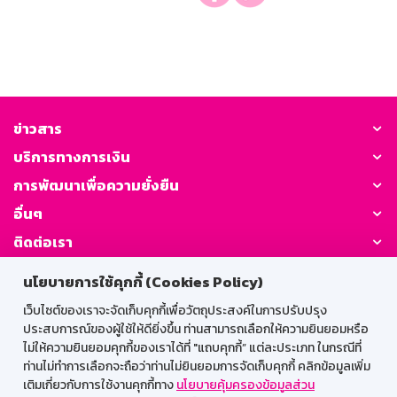
ข่าวสาร
บริการทางการเงิน
การพัฒนาเพื่อความยั่งยืน
อื่นๆ
ติดต่อเรา
นโยบายการใช้คุกกี้ (Cookies Policy)
GSB Society:
เว็บไซต์ของเราจะจัดเก็บคุกกี้เพื่อวัตถุประสงค์ในการปรับปรุง
ประสบการณ์ของผู้ใช้ให้ดียิ่งขึ้น ท่านสามารถเลือกให้ความยินยอมหรือ
ไม่ให้ความยินยอมคุกกี้ของเราได้ที่ "แถบคุกกี้” แต่ละประเภท ในกรณีที่
สำหรับพนักงาน
ท่านไม่ทำการเลือกจะถือว่าท่านไม่ยินยอมการจัดเก็บคุกกี้ คลิกข้อมูลเพิ่ม
เติมเกี่ยวกับการใช้งานคุกกี้ทาง
นโยบายคุ้มครองข้อมูลส่วน
Web HR
GSB Wisdom
M-Search