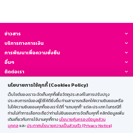
ข่าวสาร
บริการทางการเงิน
การพัฒนาเพื่อความยั่งยืน
อื่นๆ
ติดต่อเรา
นโยบายการใช้คุกกี้ (Cookies Policy)
GSB Society:
เว็บไซต์ของเราจะจัดเก็บคุกกี้เพื่อวัตถุประสงค์ในการปรับปรุง
ประสบการณ์ของผู้ใช้ให้ดียิ่งขึ้น ท่านสามารถเลือกให้ความยินยอมหรือ
ไม่ให้ความยินยอมคุกกี้ของเราได้ที่ "แถบคุกกี้” แต่ละประเภท ในกรณีที่
สำหรับพนักงาน
ท่านไม่ทำการเลือกจะถือว่าท่านไม่ยินยอมการจัดเก็บคุกกี้ คลิกข้อมูลเพิ่ม
เติมเกี่ยวกับการใช้งานคุกกี้ทาง
นโยบายคุ้มครองข้อมูลส่วน
Web HR
GSB Wisdom
M-Search
บุคคล
และ
ประกาศนโยบายความเป็นส่วนตัว (Privacy Notice)