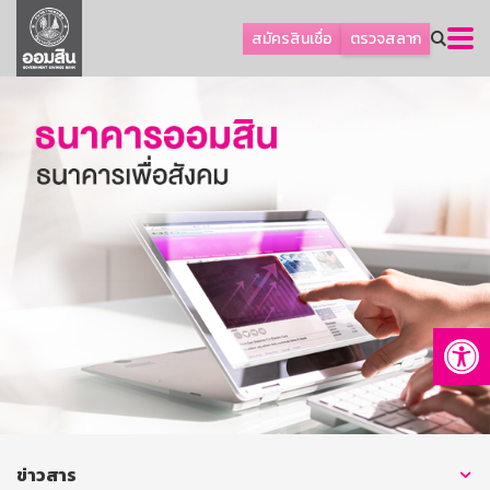
ลูกค้าธุรกิจ
สมัครสินเชื่อ
ตรวจสลาก
ลูกค้าผู้ประกอบรายย่อย
โปรโมชัน
ออมเพื่อสุข
เกี่ยวกับธนาคาร
การพัฒนาที่ยั่งยืน
ข่าวสาร
บริการทางการเงิน
Op
อื่นๆ
ติดต่อเรา
บริการออนไลน์
TH
EN
ข่าวสาร
GSB Society