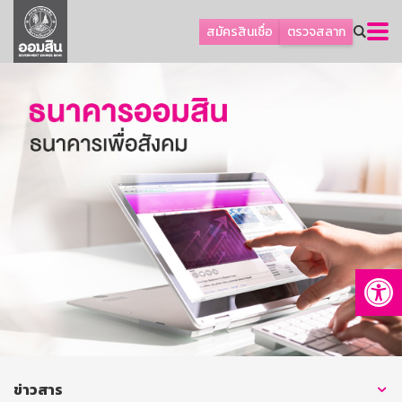
ลูกค้าธุรกิจ
สมัครสินเชื่อ
ตรวจสลาก
ลูกค้าผู้ประกอบรายย่อย
โปรโมชัน
ออมเพื่อสุข
เกี่ยวกับธนาคาร
การพัฒนาที่ยั่งยืน
ข่าวสาร
บริการทางการเงิน
Op
อื่นๆ
ติดต่อเรา
บริการออนไลน์
TH
EN
ข่าวสาร
GSB Society