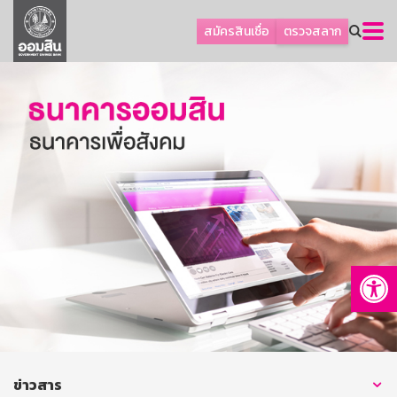
ลูกค้าธุรกิจ
สมัครสินเชื่อ
ตรวจสลาก
ลูกค้าผู้ประกอบรายย่อย
โปรโมชัน
ออมเพื่อสุข
เกี่ยวกับธนาคาร
การพัฒนาที่ยั่งยืน
ข่าวสาร
บริการทางการเงิน
Op
อื่นๆ
ติดต่อเรา
บริการออนไลน์
TH
EN
ข่าวสาร
GSB Society