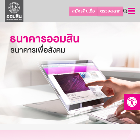
ลูกค้าธุรกิจ
สมัครสินเชื่อ
ตรวจสลาก
ลูกค้าผู้ประกอบรายย่อย
โปรโมชัน
ออมเพื่อสุข
เกี่ยวกับธนาคาร
การพัฒนาที่ยั่งยืน
ข่าวสาร
บริการทางการเงิน
Op
อื่นๆ
ติดต่อเรา
บริการออนไลน์
TH
EN
GSB Society