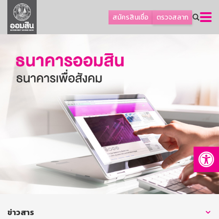
ลูกค้าธุรกิจ
สมัครสินเชื่อ
ตรวจสลาก
ลูกค้าผู้ประกอบรายย่อย
โปรโมชัน
ออมเพื่อสุข
เกี่ยวกับธนาคาร
การพัฒนาที่ยั่งยืน
ข่าวสาร
บริการทางการเงิน
Op
อื่นๆ
ติดต่อเรา
บริการออนไลน์
TH
EN
ข่าวสาร
GSB Society