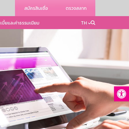
สมัครสินเชื่อ
ตรวจสลาก
เบี้ยและค่าธรรมเนียม
TH
Op