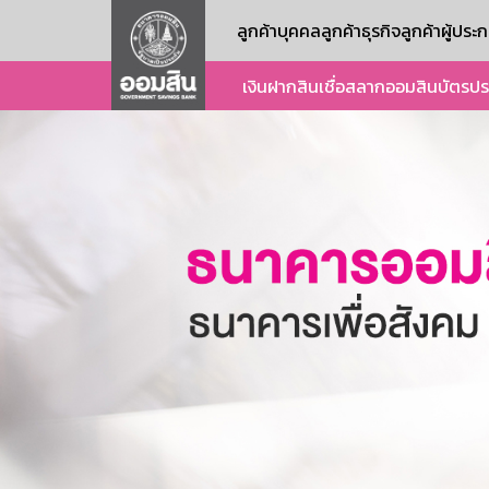
ลูกค้าบุคคล
ลูกค้าธุรกิจ
ลูกค้าผู้ปร
เงินฝาก
สินเชื่อ
สลากออมสิน
บัตร
ปร