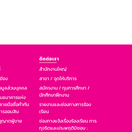
ติดต่อเรา
์
สำนักงานใหญ่
วข้อง
สาขา / จุดให้บริการ
อมูลส่วนบุคคล
สมัครงาน / ทุนการศึกษา /
นักศึกษาฝึกงาน
านธนาคารแห่ง
ายมือชื่อกำกับ
รายงานและช่องทางการร้อง
าคารออมสิน
เรียน
ุญาตผู้ขาย
ช่องทางแจ้งเรื่องร้องเรียน การ
ทุจริตและประพฤติมิชอบ :