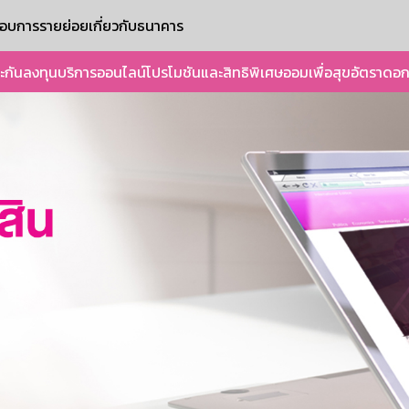
ะกอบการรายย่อย
เกี่ยวกับธนาคาร
ะกัน
ลงทุน
บริการออนไลน์
โปรโมชันและสิทธิพิเศษ
ออมเพื่อสุข
อัตราดอก