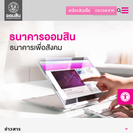
ลูกค้าธุรกิจ
สมัครสินเชื่อ
ตรวจสลาก
ลูกค้าผู้ประกอบรายย่อย
โปรโมชัน
ออมเพื่อสุข
เกี่ยวกับธนาคาร
การพัฒนาที่ยั่งยืน
ข่าวสาร
บริการทางการเงิน
Op
อื่นๆ
ติดต่อเรา
บริการออนไลน์
TH
EN
ข่าวสาร
GSB Society