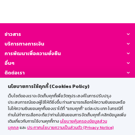
ข่าวสาร
บริการทางการเงิน
การพัฒนาเพื่อความยั่งยืน
อื่นๆ
ติดต่อเรา
นโยบายการใช้คุกกี้ (Cookies Policy)
GSB Society:
เว็บไซต์ของเราจะจัดเก็บคุกกี้เพื่อวัตถุประสงค์ในการปรับปรุง
ประสบการณ์ของผู้ใช้ให้ดียิ่งขึ้น ท่านสามารถเลือกให้ความยินยอมหรือ
ไม่ให้ความยินยอมคุกกี้ของเราได้ที่ "แถบคุกกี้” แต่ละประเภท ในกรณีที่
สำหรับพนักงาน
ท่านไม่ทำการเลือกจะถือว่าท่านไม่ยินยอมการจัดเก็บคุกกี้ คลิกข้อมูลเพิ่ม
เติมเกี่ยวกับการใช้งานคุกกี้ทาง
นโยบายคุ้มครองข้อมูลส่วน
Web HR
GSB Wisdom
M-Search
บุคคล
และ
ประกาศนโยบายความเป็นส่วนตัว (Privacy Notice)