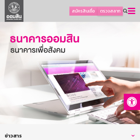
ลูกค้าธุรกิจ
สมัครสินเชื่อ
ตรวจสลาก
ลูกค้าผู้ประกอบรายย่อย
โปรโมชัน
ออมเพื่อสุข
เกี่ยวกับธนาคาร
การพัฒนาที่ยั่งยืน
ข่าวสาร
บริการทางการเงิน
Op
อื่นๆ
ติดต่อเรา
บริการออนไลน์
TH
EN
ข่าวสาร
GSB Society