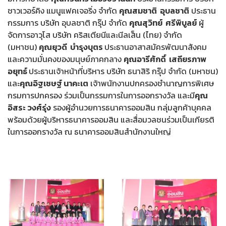
ชาวเวอร์คิง แมนูแฟคเจอริ่ง จำกัด
คุณสมชาติ อุบลชาติ
ประธาน
กรรมการ บริษัท อุบลชาติ กรุ๊ป จำกัด
คุณสุวิทย์ ศรีพิบูลย์
ผู้
จัดการอาวุโส บริษัท คริสเตียนีและนีลเส็น (ไทย) จำกัด
(มหาชน)
คุณยุวดี บำรุงบุตร
ประธานอาสาสมัครพัฒนาสังคม
และความมั่นคงของมนุษย์ภาคกลาง
คุณอารีศักดิ์ เสถียรภาพ
อยุทธ์
ประธานเจ้าหน้าที่บริหาร บริษัท ธนาสิริ กรุ๊ป จำกัด (มหาชน)
และ
คุณอิฐเชษฐ์ นาคะเต
เจ้าพนักงานปกครองชำนาญการพิเศษ
กรมการปกครอง ร่วมเป็นกรรมการในการออกรางวัล และมี
คุณ
อิสระ วงศ์รุ่ง
รองผู้อำนวยการธนาคารออมสิน กลุ่มลูกค้าบุคคล
พร้อมด้วยผู้บริหารธนาคารออมสิน และสื่อมวลชนร่วมเป็นเกียรติ
ในการออกรางวัล ณ ธนาคารออมสินสำนักงานใหญ่