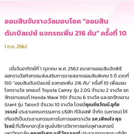
ออมสินจับรางวัลมอบโชค “ออมสิน
ดับเบิลเปย์ แจกรถเพิ่ม 216 คัน” ครั้งที่ 10
1 ต.ค. 2562
เมื่อวันอาทิตย์ที่ 1 ตุลาคม พ.ศ. 2562 ธนาคารออมสินจัดพิธี
ออกรางวัลกิจกรรมส่งเสริมการขายสลากออมสินพิเศษ 5 ปี งวดที่
510 “ออมสินดับเบิลเปย์ แจกรถเพิ่ม 216 คัน” ครั้งที่ 10 เพื่อมอบ
โชครางวัล รถยนต์ Toyota Camry รุ่น 2.0G จำนวน 2 รางวัล รถ
จักรยานยนต์ Honda Wave 110i จำนวน 6 รางวัล และรถจักรยาน
Giant รุ่น Talon3 จำนวน 10 รางวัล โดยมี
คุณชัยวัฒน์ อุทัย
วรรณ์
ประธานคณะกรรมการ บริษัท ทีบีเอสพี จำกัด (มหาชน) ให้
เกียรติเป็นประธานกรรมการในการออกรางวัล
รศ.เพียงใจ ศุข
โรจน์
ที่ปรึกษาอาวุโส ศูนย์บริการวิชาการแห่งจุฬาลงกรณ์
มหาวิทยาลัย
คุณศรินทร เมธีวัชรานนท์
ประธานกรรมการ บริษัท