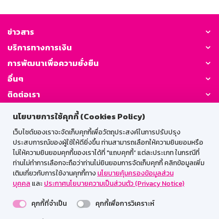
ข่าวสาร
บริการทางการเงิน
การพัฒนาเพื่อความยั่งยืน
อื่นๆ
ติดต่อเรา
นโยบายการใช้คุกกี้ (Cookies Policy)
GSB Society:
เว็บไซต์ของเราจะจัดเก็บคุกกี้เพื่อวัตถุประสงค์ในการปรับปรุง
ประสบการณ์ของผู้ใช้ให้ดียิ่งขึ้น ท่านสามารถเลือกให้ความยินยอมหรือ
ไม่ให้ความยินยอมคุกกี้ของเราได้ที่ "แถบคุกกี้” แต่ละประเภท ในกรณีที่
สำหรับพนักงาน
ท่านไม่ทำการเลือกจะถือว่าท่านไม่ยินยอมการจัดเก็บคุกกี้ คลิกข้อมูลเพิ่ม
เติมเกี่ยวกับการใช้งานคุกกี้ทาง
นโยบายคุ้มครองข้อมูลส่วน
Web HR
GSB Wisdom
M-Search
บุคคล
และ
ประกาศนโยบายความเป็นส่วนตัว (Privacy Notice)
เข้าสู่ระบบเน็ตเมล
คุกกี้ที่จำเป็น
คุกกี้เพื่อการวิเคราะห์