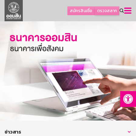
ลูกค้าธุรกิจ
สมัครสินเชื่อ
ตรวจสลาก
ลูกค้าผู้ประกอบรายย่อย
โปรโมชัน
ออมเพื่อสุข
เกี่ยวกับธนาคาร
การพัฒนาที่ยั่งยืน
ข่าวสาร
บริการทางการเงิน
Op
อื่นๆ
ติดต่อเรา
บริการออนไลน์
TH
EN
ข่าวสาร
GSB Society